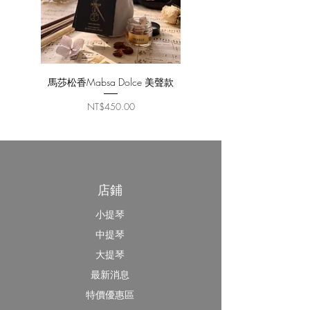
馬莎松香Mabsa Dolce 美聲款
Thomastik EVERTO
價格
NT$450.00
店鋪
小提琴
中提琴
大提琴
最新消息
特價優惠區