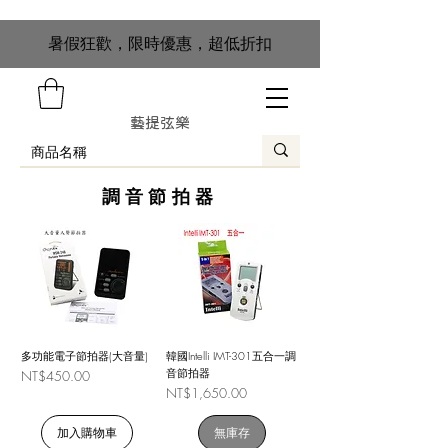
​暑假狂歡，限時優惠，超低折扣
藝提弦樂
調音節拍器
多功能電子節拍器(大音量)
韓國Intelli IMT-301五合一調
音節拍器
價格
NT$450.00
價格
NT$1,650.00
加入購物車
無庫存