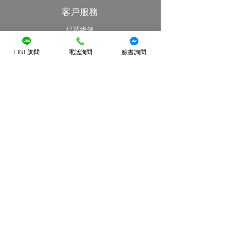
客戶服務
提琴維修
提琴出租
LINE詢問
電話詢問
臉書詢問
​部落格與資訊分享
提琴Q&A
藝提弦樂
關於藝提
經銷品牌
地址
​聯絡我們
要獲得藝提弦樂產品的最新資訊，請按此
註冊訂閱。
Email
*