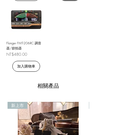
Flanger FMT-206RC 調音
器/節拍器
價格
NT$480.00
加入購物車
相關產品
新上市
新上市