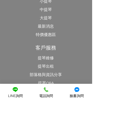
小提琴
中提琴
大提琴
最新消息
特價優惠區
客戶服務
提琴維修
提琴出租
​部落格與資訊分享
提琴Q&A
藝提弦樂
LINE詢問
電話詢問
臉書詢問
關於藝提
經銷品牌
地址