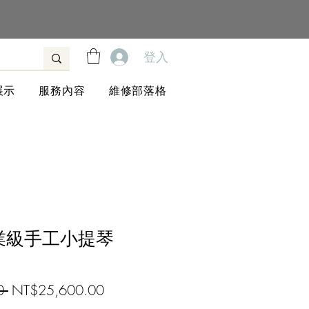
登入
展示
服務內容
維修部落格
 專業級手工小提琴
一
促
0 
NT$25,600.00