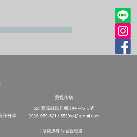
務
藝提弦樂
621嘉義縣民雄鄉山中村613號
與資訊分享
0936-959-621 / 5533sx@gmail.com
©版權所有 by 藝提弦樂