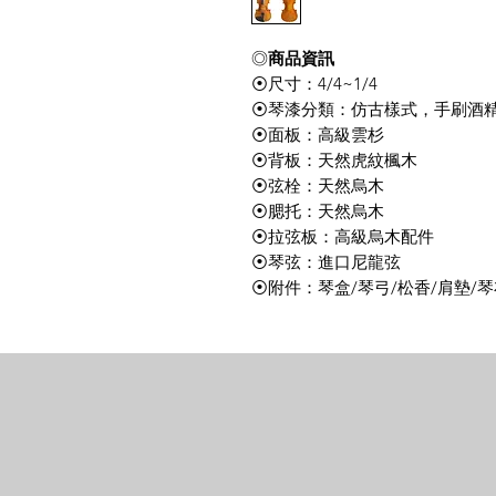
◎
商品資訊
⦿尺寸：4/4~1/4
⦿琴漆分類：仿古樣式，手刷酒
⦿面板：高級雲杉
⦿背板：天然虎紋楓木
⦿弦栓：天然烏木
⦿腮托：天然烏木
⦿拉弦板：高級烏木配件
⦿琴弦：進口尼龍弦
⦿附件：琴盒/琴弓/松香/肩墊/琴