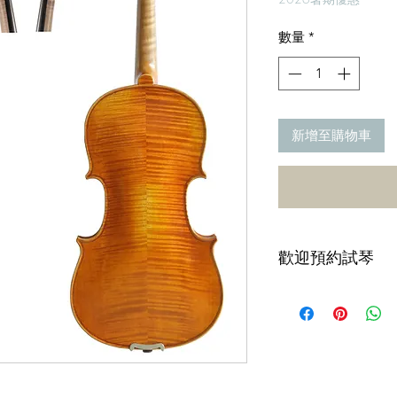
數量
*
新增至購物車
歡迎預約試琴
本店購買提琴，享
整且專業的售後保
＊手工琴以上等級
同等級的提琴，免