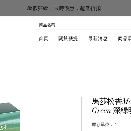
​暑假狂歡，限時優惠，超低折扣
首頁
關於藝提
最新消息
商品
馬莎松香Mabs
Green 深
庫存單位： 1