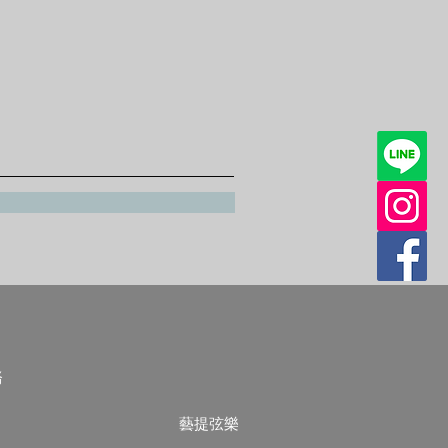
務
藝提弦樂