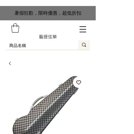
​暑假狂歡，限時優惠，超低折扣
藝提弦樂