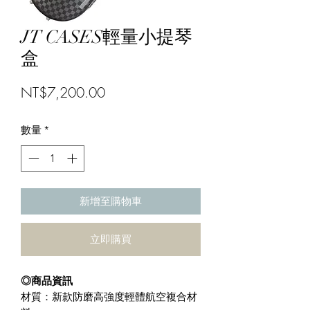
JT CASES輕量小提琴
盒
價
NT$7,200.00
格
數量
*
新增至購物車
立即購買
◎商品資訊
材質：新款防磨高強度輕體航空複合材