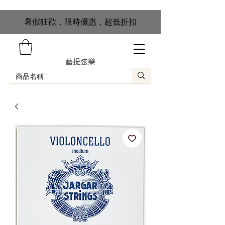
​暑假狂歡，限時優惠，超低折扣
藝提弦樂