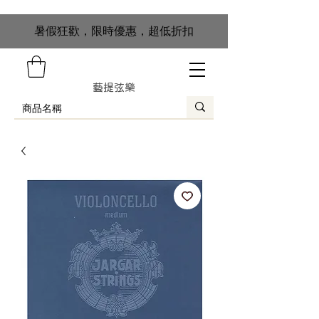
​暑假狂歡，限時優惠，超低折扣
藝提弦樂