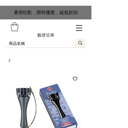
​暑假狂歡，限時優惠，超低折扣
藝提弦樂