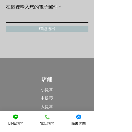
在這裡輸入您的電子郵件
確認送出
店鋪
小提琴
中提琴
大提琴
最新消息
LINE詢問
電話詢問
臉書詢問
特價優惠區