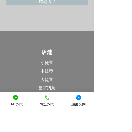
確認送出
店鋪
小提琴
中提琴
大提琴
最新消息
特價優惠區
LINE詢問
電話詢問
臉書詢問
客戶服務
提琴維修
提琴出租