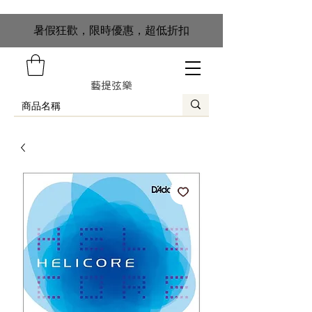
​暑假狂歡，限時優惠，超低折扣
藝提弦樂