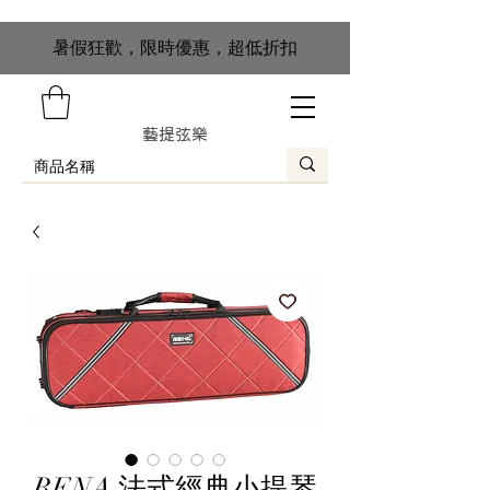
​暑假狂歡，限時優惠，超低折扣
藝提弦樂
BENA 法式經典小提琴