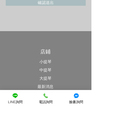
確認送出
店鋪
小提琴
中提琴
大提琴
最新消息
特價優惠區
LINE詢問
電話詢問
臉書詢問
客戶服務
提琴維修
提琴出租