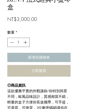
盒
價
NT$3,000.00
格
數量
*
新增至購物車
立即購買
◎商品資訊
這款優雅平實的外觀讓妳/你特別與眾
不同，歐風品味設計，質感相當不錯，
輕量的盒子方便你長途攜帶，可手提，
可肩背，可後背，3位數密碼鎖讓你在