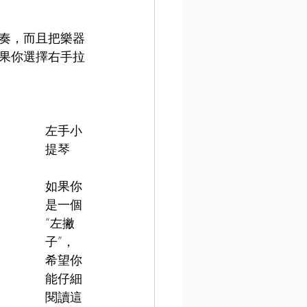
奏，而且把樂器
果你選擇右手拉
左手小
提琴
如果你
是一個
“左撇
子”，
希望你
能仔細
閱讀這