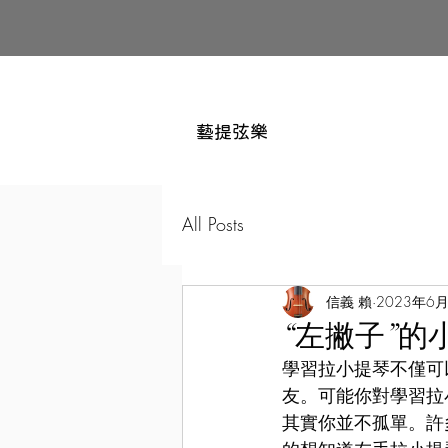
藝提弦樂
All Posts
信義 賴
2023年6
“左撇子”
學習拉小提琴不僅可
友。可能你對學習拉
其實你並不孤單。許