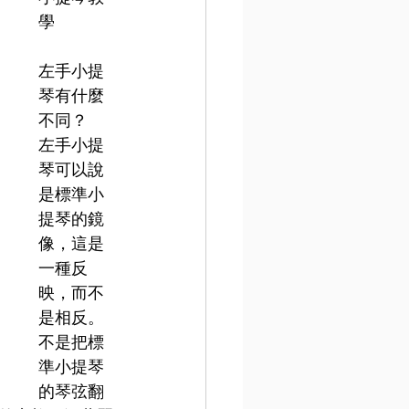
學
左手小提
琴有什麼
不同？
左手小提
琴可以說
是標準小
提琴的鏡
像，這是
一種反
映，而不
是相反。
不是把標
準小提琴
的琴弦翻