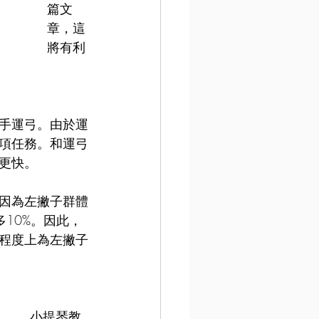
篇文
章，這
將有利
手運弓。由於運
項任務。和運弓
更快。
因為左撇子群體
10%。因此，
程度上為左撇子
小提琴教