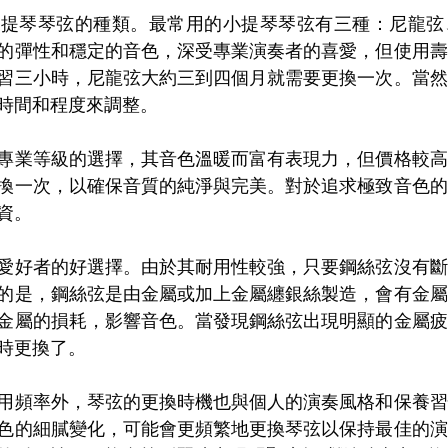
小提琴琴弦的種類。最常用的小提琴琴弦有三種：尼龍弦
的彈性和穩定的音色，深受專業演奏者的喜愛，但使用壽
習三小時，尼龍弦大約三到四個月就需要更換一次。當然
時間和程度來調整。
專業等級的選擇，其音色溫暖而富有表現力，但價格較高
換一次，以確保音質的純淨與完美。對於追求極致音色的
資。
愛好者的好選擇。由於其耐用性較強，只要鋼絲弦沒有斷
的是，鋼絲弦是由金屬或加上金屬纏銀絲製造，會有金屬
金屬的損耗，影響音色。當發現鋼絲弦出現明顯的金屬疲
時更換了。
用頻率外，琴弦的更換時機也與個人的演奏風格和保養習
色的細膩變化，可能會更頻繁地更換琴弦以保持最佳的演