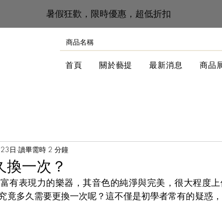
​暑假狂歡，限時優惠，超低折扣
首頁
關於藝提
最新消息
商品
月23日
讀畢需時 2 分鐘
久換一次？
而富有表現力的樂器，其音色的純淨與完美，很大程度上
究竟多久需要更換一次呢？這不僅是初學者常有的疑惑，