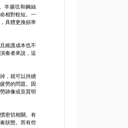
、羊腸弦和鋼絲
命相對較短。一
，具體更換頻率
且維護成本也不
演奏者來說，這
掉，就可以持續
疲勞的問題。因
勞跡像或音質明
慣密切相關。有
奏狀態。而有些