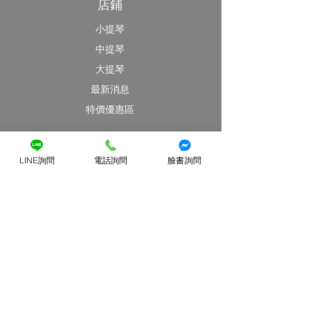
店鋪
小提琴
中提琴
大提琴
最新消息
特價優惠區
客戶服務
LINE詢問
電話詢問
臉書詢問
提琴維修
提琴出租
​部落格與資訊分享
提琴Q&A
藝提弦樂
關於藝提
經銷品牌