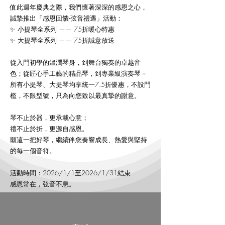
值此週年慶典之際，我們懷著深深的感恩之心，
誠摯推出「感恩回饋‧弦音禮遇」活動：
✨ 小提琴全系列 —— 75折暖心特惠
✨ 大提琴全系列 —— 75折誠意放送
從入門初學的溫潤琴身，到舞台獨奏的卓越音
色；從匠心手工藝的精品琴，到專業級演奏琴－
所有小提琴、大提琴均享統一7.5折優惠，不設門
檻，不限型號，只為向您致以最真摯的謝意。
琴不止於器，更承載心意；
禮不止於折，更源自感恩。
願這一把好琴，繼續伴您奏響成長、熱愛與堅持
的每一個音符。
活動時間：2026/1/1至2026/1/31結束
感恩常在，弦音不息。