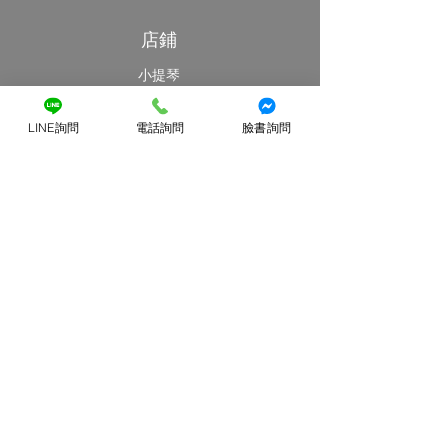
店鋪
小提琴
中提琴
LINE詢問
電話詢問
臉書詢問
大提琴
最新消息
特價優惠區
客戶服務
提琴維修
提琴出租
​部落格與資訊分享
提琴Q&A
藝提弦樂
關於藝提