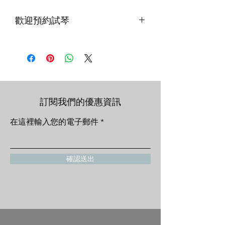
歡迎預約試琴
尺寸：4/4
本店購買提琴，享終身免費保養、調音
服務，且有完整且專業的售後保固！
＊手工琴以上等級，可視您預算左右幫
您挑選數把不同等級的提琴，免費送到
府試琴選購
訂閱我們的優惠資訊
在這裡輸入您的電子郵件
確認送出