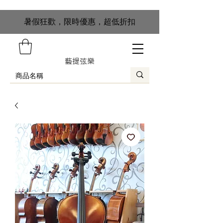
​暑假狂歡，限時優惠，超低折扣
藝提弦樂