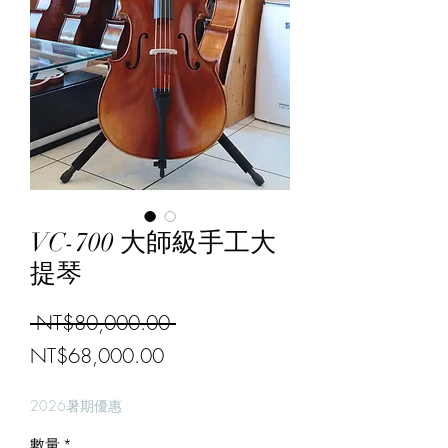
VC-700 大師級手工大
提琴
一
 NT$80,000.00 
促
般
NT$68,000.00
銷
價
2026暑期優惠
價
格
數量
*