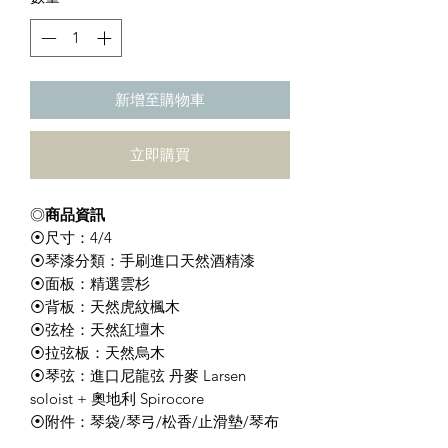
格
新增至購物車
立即購買
◎
商品資訊
⦿尺寸：4/4
⦿琴漆分類：手刷進口天然酒精漆
⦿面板：精選雲杉
⦿背板：天然虎紋楓木
⦿弦栓：天然紅壇木
⦿拉弦板：天然烏木
⦿琴弦：進口尼龍弦 丹麥 Larsen
soloist + 奧地利 Spirocore
⦿附件：琴袋/琴弓/松香/止滑墊/琴布