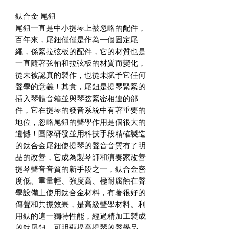
鈦合金 尾鈕
尾鈕一直是中小提琴上被忽略的配件，
百年來，尾鈕僅僅是作為一個固定尾
繩，係緊拉弦板的配件，它的材質也是
一直隨著弦軸和拉弦板的材質而變化，
從未被認真的製作，也從未賦予它任何
聲學的意義！其實，尾鈕是提琴緊緊的
插入琴體音箱並與琴弦緊密相連的部
件，它在提琴的發音系統中有著重要的
地位，忽略尾鈕的聲學作用是個很大的
遺憾！團隊研發並用科技手段精確製造
的鈦合金尾鈕使提琴的聲音音質有了明
品的改善，它成為製琴師和演奏家改善
提琴聲音音質的新手段之一，鈦合金密
度低、重量輕、強度高、極耐腐蝕在聲
學設備上使用鈦合金材料，有著很好的
傳聲和共振效果，是高級聲學材料。利
用鈦的這一獨特性能，經過精加工製成
的鈦尾鈕，可明顯提高提琴的聲學品