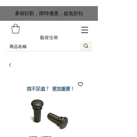
​暑假狂歡，限時優惠，超低折扣
藝提弦樂