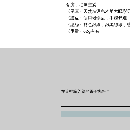
有度，毛量豐滿
〈尾庫〉天然精選烏木單大眼彩
〈護皮〉使用蜥蜴皮，手感舒適
〈纏絲〉雙色銀線，銀黑絲線，
〈重量〉62g左右
在這裡輸入您的電子郵件