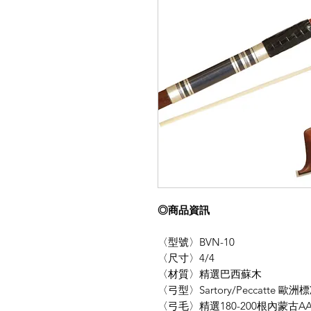
◎商品資訊
〈型號〉BVN-10
〈尺寸〉4/4
〈材質〉精選巴西蘇木
〈弓型〉Sartory/Peccatte
〈弓毛〉精選180-200根內蒙