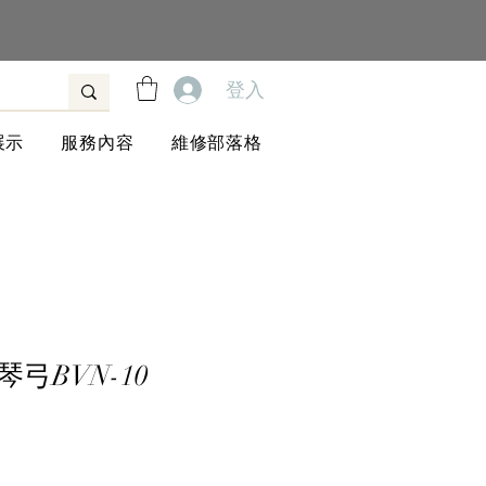
登入
展示
服務內容
維修部落格
弓BVN-10
價