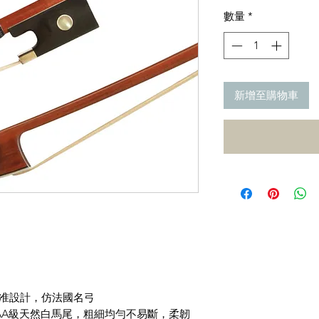
數量
*
新增至購物車
 歐洲標准設計，仿法國名弓
古AAA級天然白馬尾，粗細均勻不易斷，柔韌