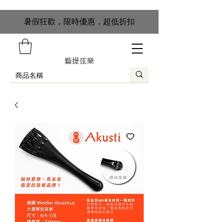
​暑假狂歡，限時優惠，超低折扣
藝提弦樂