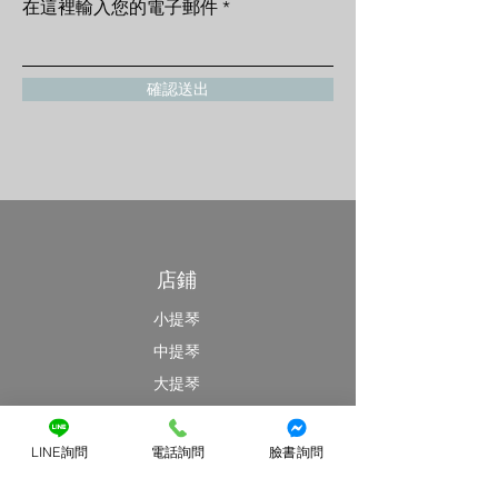
在這裡輸入您的電子郵件
確認送出
店鋪
小提琴
中提琴
大提琴
最新消息
特價優惠區
LINE詢問
電話詢問
臉書詢問