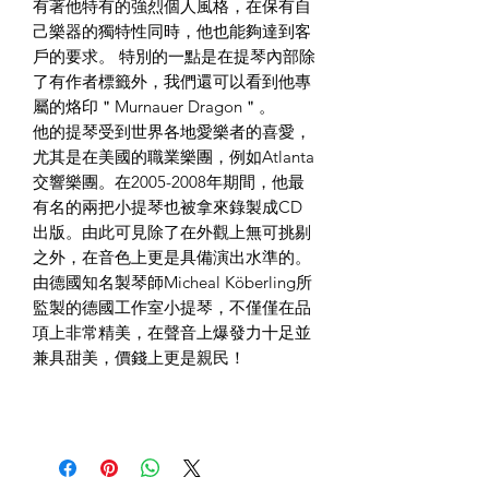
有著他特有的強烈個人風格，在保有自
己樂器的獨特性同時，他也能夠達到客
戶的要求。 特別的一點是在提琴內部除
了有作者標籤外，我們還可以看到他專
屬的烙印＂Murnauer Dragon＂。
他的提琴受到世界各地愛樂者的喜愛，
尤其是在美國的職業樂團，例如Atlanta
交響樂團。在2005-2008年期間，他最
有名的兩把小提琴也被拿來錄製成CD
出版。由此可見除了在外觀上無可挑剔
之外，在音色上更是具備演出水準的。
由德國知名製琴師Micheal Köberling所
監製的德國工作室小提琴，不僅僅在品
項上非常精美，在聲音上爆發力十足並
兼具甜美，價錢上更是親民！