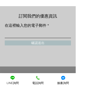
訂閱我們的優惠資訊
在這裡輸入您的電子郵件
確認送出
店鋪
LINE詢問
電話詢問
臉書詢問
小提琴
中提琴
大提琴