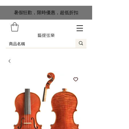
​暑假狂歡，限時優惠，超低折扣
藝提弦樂