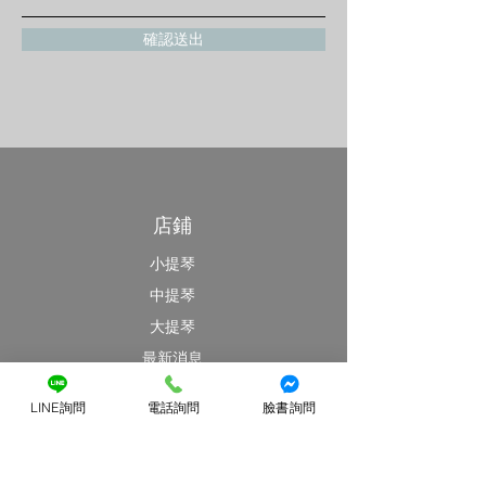
確認送出
店鋪
小提琴
中提琴
大提琴
最新消息
特價優惠區
LINE詢問
電話詢問
臉書詢問
客戶服務
提琴維修