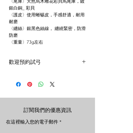
〈尾庫〉天然烏木雕花彩貝馬尾庫，鍍
銀白銅_ 彩貝
〈護皮〉使用蜥蜴皮，手感舒適，耐用
耐磨
〈纏絲〉銀黑色絲線， 纏繞緊密，防滑
防磨
〈重量〉73g左右
歡迎預約試弓
本店購買提琴，享終身免費保養、調音
服務，且有完整且專業的售後保固！
＊手工琴以上等級，可視您預算左右幫
您挑選數把不同等級的提琴，免費送到
府試琴選購
訂閱我們的優惠資訊
在這裡輸入您的電子郵件