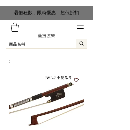
​暑假狂歡，限時優惠，超低折扣
藝提弦樂