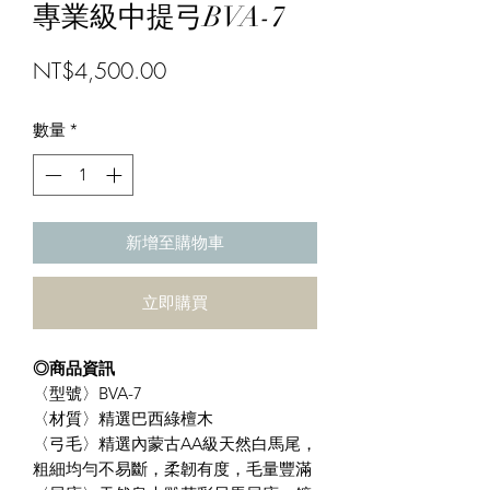
專業級中提弓BVA-7
價
NT$4,500.00
格
數量
*
新增至購物車
立即購買
◎商品資訊
〈型號〉BVA-7
〈材質〉精選巴西綠檀木
〈弓毛〉精選內蒙古AA級天然白馬尾，
粗細均勻不易斷，柔韌有度，毛量豐滿