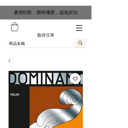
​暑假狂歡，限時優惠，超低折扣
藝提弦樂