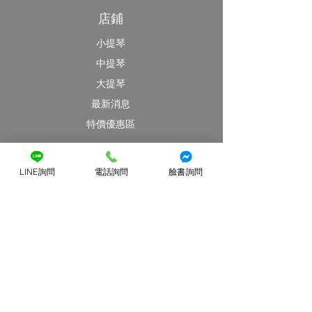
店鋪
小提琴
中提琴
大提琴
最新消息
特價優惠區
客戶服務
LINE詢問
電話詢問
臉書詢問
提琴維修
提琴出租
​部落格與資訊分享
提琴Q&A
藝提弦樂
關於藝提