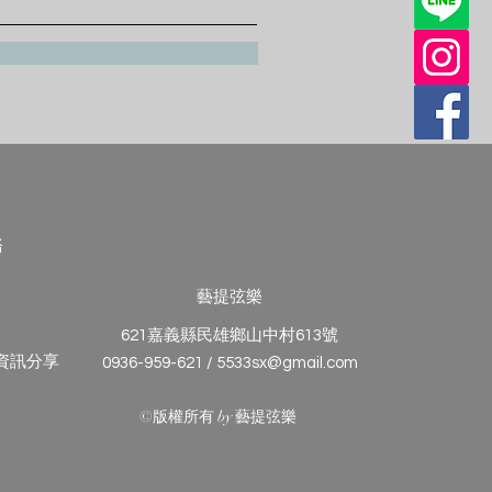
務
藝提弦樂
621嘉義縣民雄鄉山中村613號
與資訊分享
0936-959-621 / 5533sx@gmail.com
©版權所有 by 藝提弦樂