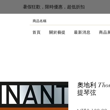
​暑假狂歡，限時優惠，超低折扣
首頁
關於藝提
最新消息
商品
奧地利 Thoma
提琴弦