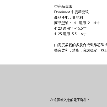
◎商品資訊
Dominant 中提琴套弦
商品產地：奧地利
商品型號：141 適用12~14寸
4123 適用14~15.5寸
4125 適用15.5~16寸
由高度柔韌的多股合成纖維芯製
聲音柔和，清晰，音調穩定，並
在這裡輸入您的電子郵件