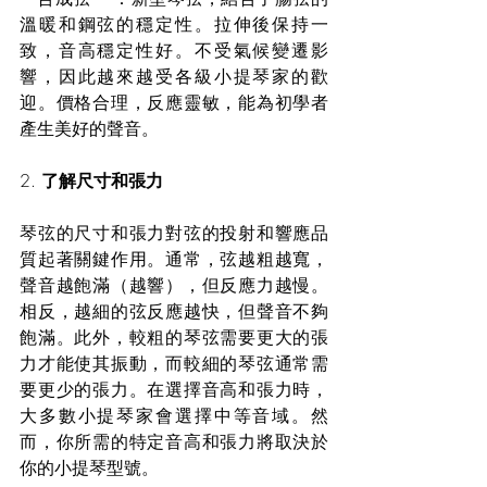
溫暖和鋼弦的穩定性。拉伸後保持一
致，音高穩定性好。不受氣候變遷影
響，因此越來越受各級小提琴家的歡
迎。價格合理，反應靈敏，能為初學者
產生美好的聲音。
2. 
了解尺寸和張力
琴弦的尺寸和張力對弦的投射和響應品
質起著關鍵作用。通常，弦越粗越寬，
聲音越飽滿（越響），但反應力越慢。
相反，越細的弦反應越快，但聲音不夠
飽滿。此外，較粗的琴弦需要更大的張
力才能使其振動，而較細的琴弦通常需
要更少的張力。在選擇音高和張力時，
大多數小提琴家會選擇中等音域。然
而，你所需的特定音高和張力將取決於
你的小提琴型號。