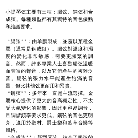
小提琴弦主要有三種：腸弦、鋼弦和合
成弦。每種類型都有其獨特的音色優點
和維護要求。
*腸弦**：由羊腸製成，並覆以某種金
屬（通常是銅或銀）。腸弦對溫度和濕
度的變化非常敏感，需要更頻繁的調
音。然而，許多專業人士喜歡腸弦溫暖
而豐富的聲音，以及它們產生的複雜泛
音。腸弦的張力水平能產生飽滿的音
量，但比其他弦更耐用和昂貴。
*鋼弦**：多年來一直是主流選擇。金
屬核心提供了更大的音高穩定性，不太
受大氣變化的影響，因此更容易調音，
且調諧頻率要求更低。鋼弦的音色更明
亮，適用於鄉村、爵士樂和藍草音樂等
風格。
*合成弦**：新型琴弦，結合了腸弦的