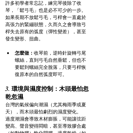
許多初學者常忘記，練完琴後除了收
琴，「鬆弓毛」也是必不可少的一步。  
如果長期不放鬆弓毛，弓桿會一直處於
高張力的緊繃狀態，久而久之會導致弓
桿失去原有的弧度（彈性變差），甚至
發生變形、扭曲。
怎麼做：
收琴前，逆時針旋轉弓尾
螺絲，直到弓毛自然垂鬆，但也不
要鬆到螺絲完全脫落，只要弓桿恢
復原本的自然弧度即可。
3. 環境與濕度控制：木頭最怕忽
乾忽濕
台灣的氣候偏向潮濕（尤其梅雨季或夏
天），而木頭最怕劇烈的濕度變化。  
過度潮濕會導致木材膨脹，可能讓弦距
變高、聲音變得悶暗，甚至導致膠合處
（如動物膠）軟化開膠。過度乾燥（如