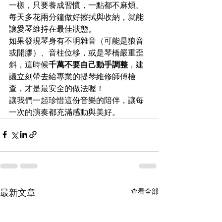
一樣，只要養成習慣，一點都不麻煩。
每天多花兩分鐘做好擦拭與收納，就能
讓愛琴維持在最佳狀態。  
如果發現琴身有不明雜音（可能是狼音
或開膠）、音柱位移，或是琴橋嚴重歪
斜，這時候
千萬不要自己動手調整
，建
議立刻帶去給專業的提琴維修師傅檢
查，才是最安全的做法喔！  
讓我們一起珍惜這份音樂的陪伴，讓每
一次的演奏都充滿感動與美好。
最新文章
查看全部