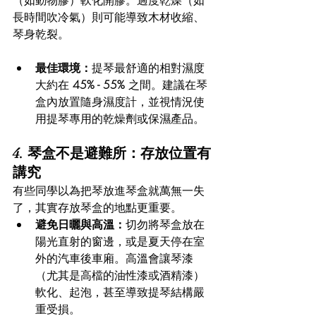
長時間吹冷氣）則可能導致木材收縮、
琴身乾裂。
最佳環境：
提琴最舒適的相對濕度
大約在 
45% - 55%
 之間。建議在琴
盒內放置隨身濕度計，並視情況使
用提琴專用的乾燥劑或保濕產品。
4. 琴盒不是避難所：存放位置有
講究
有些同學以為把琴放進琴盒就萬無一失
了，其實存放琴盒的地點更重要。  
避免日曬與高溫：
切勿將琴盒放在
陽光直射的窗邊，或是夏天停在室
外的汽車後車廂。高溫會讓琴漆
（尤其是高檔的油性漆或酒精漆）
軟化、起泡，甚至導致提琴結構嚴
重受損。