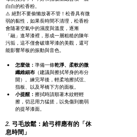
白白的松香粉。  
⚠️ 絕對不要偷懶放著不管！松香具有微
弱的黏性，如果長時間不清理，松香粉
會隨著空氣中的濕度與溫度，逐漸
「融」進琴漆裡，形成一層粗糙的陳年
污垢，這不僅會破壞琴漆的美觀，還可
能影響琴板的振動與音色。
怎麼做：
準備一條
乾淨、柔軟的微
纖維細布
（建議與擦拭琴身的布分
開）。練完琴後，輕柔地擦拭弦、
指板、以及琴橋下方的面板。
小提醒：
擦拭時請順著木紋輕輕
擦，切忌用力猛搓，以免傷到脆弱
的提琴漆面。
2. 弓毛放鬆：給弓桿應有的「休
息時間」