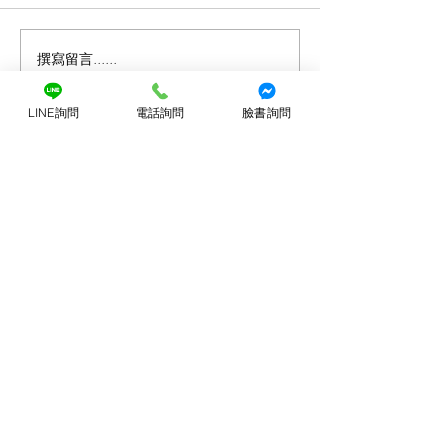
撰寫留言......
琴聲變雜了？別忽略那個
小提琴日常保養的
不起眼的小關鍵：小提琴
鍵好習慣
「上弦枕」的磨損危機
LINE詢問
電話詢問
臉書詢問
店鋪
小提琴
中提琴
大提琴
最新消息
特價優惠區
客戶服務
提琴維修