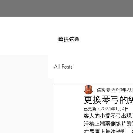
藝提弦樂
All Posts
信義 賴
2023年2
更換琴弓的
已更新：
2025年1月4日
客人的小提琴弓出現
滑槽上端兩側銀片嚴
在尾庫上無法轉動。