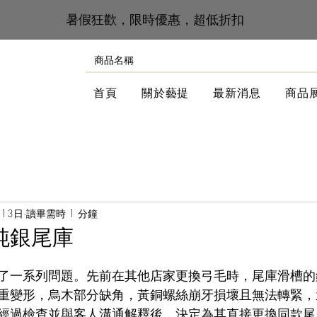
​暑假狂歡，限時優惠，超低折扣
首頁
關於藝提
最新消息
商品
月13日
讀畢需時 1 分鐘
純銀尾庫
了一系列問題。先前在其他店家更換弓毛時，尾庫滑槽的
重變形，烏木部分缺角，黃銅螺絲崩牙損壞且無法轉緊，
經過檢查並與客人溝通解釋後，決定為其直接更換同款尾