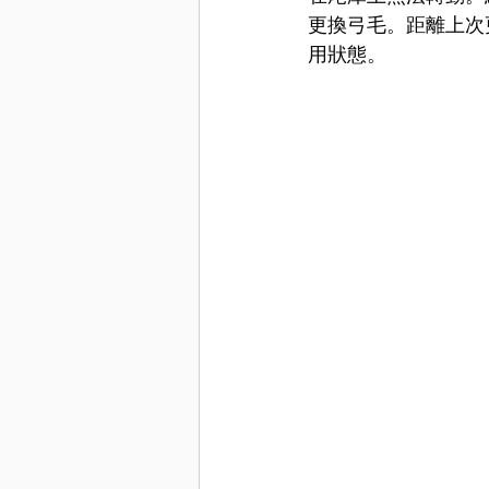
更換弓毛。距離上次
用狀態。