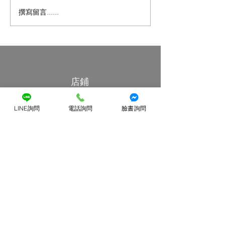
撰寫留言......
琴聲變雜了？別忽略那個
小提琴日常保養的
不起眼的小關鍵：小提琴
鍵好習慣
「上弦枕」的磨損危機
店鋪
小提琴
LINE詢問
電話詢問
臉書詢問
中提琴
大提琴
最新消息
特價優惠區
客戶服務
提琴維修
提琴出租