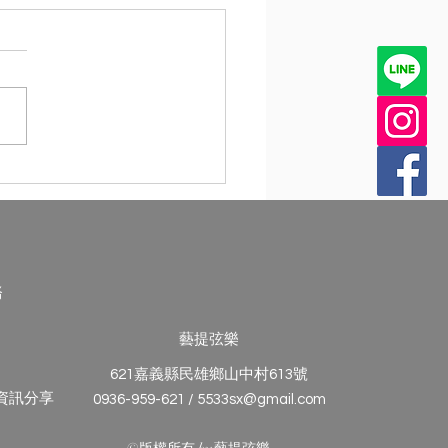
琴日常保養的 4 個關鍵好
務
藝提弦樂
621嘉義縣民雄鄉山中村613號
與資訊分享
0936-959-621 / 5533sx@gmail.com