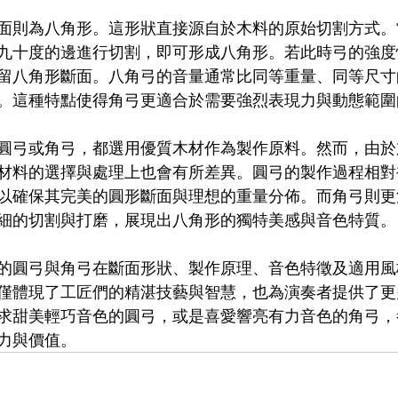
面則為八角形。這形狀直接源自於木料的原始切割方式。
九十度的邊進行切割，即可形成八角形。若此時弓的強度
留八角形斷面。八角弓的音量通常比同等重量、同等尺寸
。這種特點使得角弓更適合於需要強烈表現力與動態範圍
圓弓或角弓，都選用優質木材作為製作原料。然而，由於
材料的選擇與處理上也會有所差異。圓弓的製作過程相對
以確保其完美的圓形斷面與理想的重量分佈。而角弓則更
細的切割與打磨，展現出八角形的獨特美感與音色特質。
的圓弓與角弓在斷面形狀、製作原理、音色特徵及適用風
僅體現了工匠們的精湛技藝與智慧，也為演奏者提供了更
求甜美輕巧音色的圓弓，或是喜愛響亮有力音色的角弓，
力與價值。