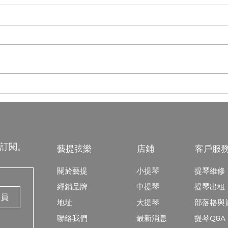
琴聲變雜了？別忽略那個不起
小提
眼的小關鍵：小提琴「上弦
習慣
枕」的磨損危機
訂閱。
藝提弦樂
店鋪
客戶服
關於藝提
小提琴
提琴維修
經銷品牌
中提琴
提琴出租
會員
地址
大提琴
​部落格
​聯絡我們
最新消息
提琴Q&A