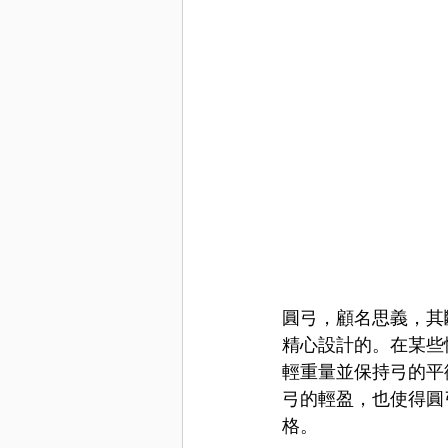
圓弓，顧名思義，其
精心設計的。在某些
輕重量並保持弓的平
弓的輕盈，也使得圓
格。