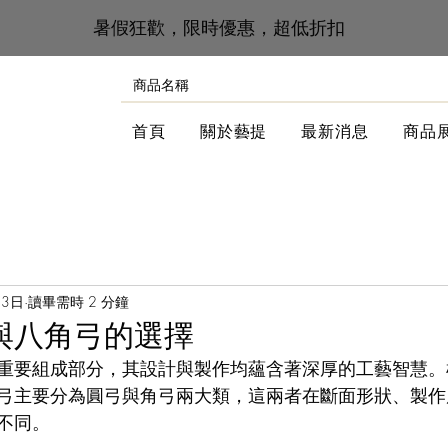
​暑假狂歡，限時優惠，超低折扣
首頁
關於藝提
最新消息
商品
月3日
讀畢需時 2 分鐘
與八角弓的選擇
重要組成部分，其設計與製作均蘊含著深厚的工藝智慧。
弓主要分為圓弓與角弓兩大類，這兩者在斷面形狀、製作
不同。