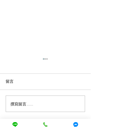
留言
撰寫留言......
琴聲變雜了？別忽略那個
小提琴日常保養的
不起眼的小關鍵：小提琴
鍵好習慣
「上弦枕」的磨損危機